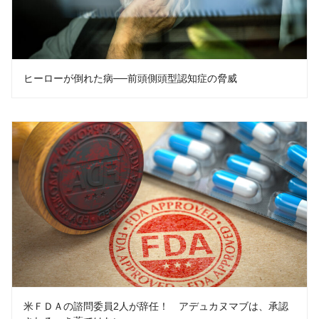
ヒーローが倒れた病──前頭側頭型認知症の脅威
米ＦＤＡの諮問委員2人が辞任！ アデュカヌマブは、承認