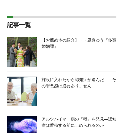
記事一覧
【お薦め本の紹介】・・凪良ゆう『多類
婚姻譚』
施設に入れたから認知症が進んだ――そ
の罪悪感は必要ありません
アルツハイマー病の『種』を発見―認知
症は蓄積する前に止められるのか