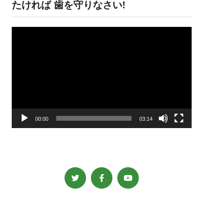
たければ 歯を守りなさい!
動
画
プ
レ
ー
ヤ
ー
00:00
03:14