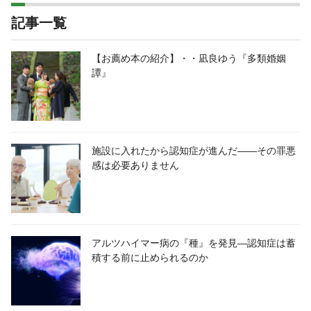
記事一覧
【お薦め本の紹介】・・凪良ゆう『多類婚姻
譚』
施設に入れたから認知症が進んだ――その罪悪
感は必要ありません
アルツハイマー病の『種』を発見―認知症は蓄
積する前に止められるのか