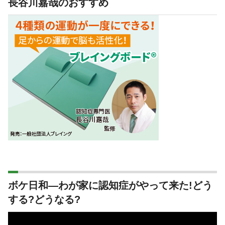
長谷川嘉哉のおすすめ
ボケ日和―わが家に認知症がやって来た!どう
する?どうなる?