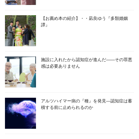
【お薦め本の紹介】・・凪良ゆう『多類婚姻
譚』
施設に入れたから認知症が進んだ――その罪悪
感は必要ありません
アルツハイマー病の『種』を発見―認知症は蓄
積する前に止められるのか