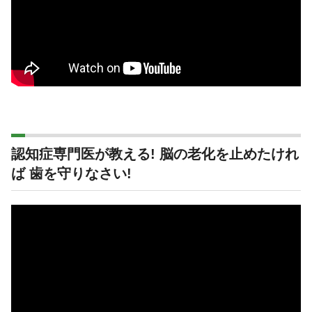
認知症専門医が教える! 脳の老化を止めたけれ
ば 歯を守りなさい!
動
画
プ
レ
ー
ヤ