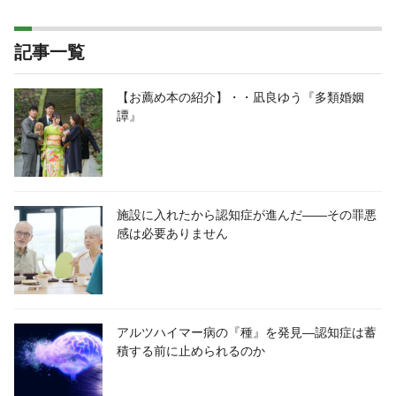
記事一覧
【お薦め本の紹介】・・凪良ゆう『多類婚姻
譚』
施設に入れたから認知症が進んだ――その罪悪
感は必要ありません
アルツハイマー病の『種』を発見―認知症は蓄
積する前に止められるのか