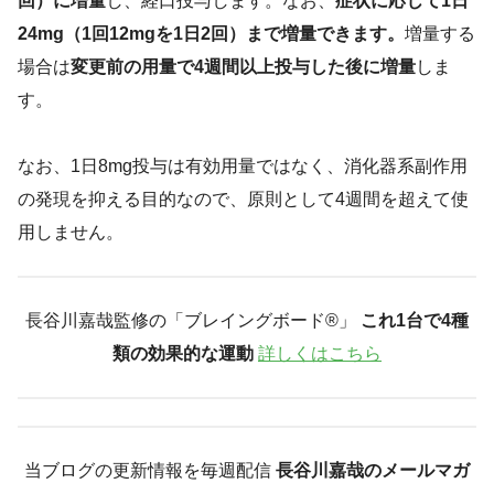
回）に増量
し、経口投与します。なお、
症状に応じて1日
24mg（1回12mgを1日2回）まで増量できます。
増量する
場合は
変更前の用量で4週間以上投与した後に増量
しま
す。
なお、1日8mg投与は有効用量ではなく、消化器系副作用
の発現を抑える目的なので、原則として4週間を超えて使
用しません。
長谷川嘉哉監修の「ブレイングボード®︎」
これ1台で4種
類の効果的な運動
詳しくはこちら
当ブログの更新情報を毎週配信
長谷川嘉哉のメールマガ