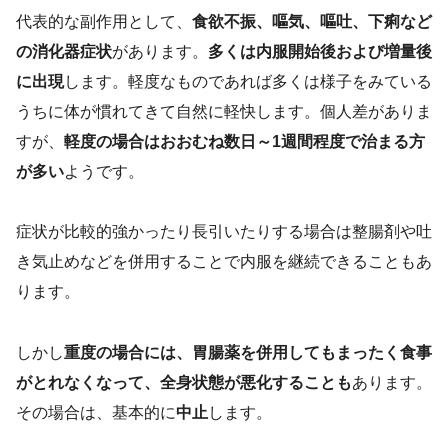
代表的な副作用として、
食欲不振、嘔気、嘔吐、下痢など
の消化器症状
があります。
多くは内服開始後および増量後
に出現
します。軽度なものであれば多くは様子をみている
うちに体が慣れてきて自然に軽快します。個人差がありま
すが、
軽度の場合はおおむね数日～1週間程度で治まる方
が多い
ようです。
症状が比較的強かったり長引いたりする場合は整腸剤や吐
き気止めなどを併用することで内服を継続できることもあ
ります。
しかし
重度の場合には、胃腸薬を併用してもまったく食事
がとれなくなって、全身状態が悪化することも
あります。
その場合は、基本的に
中止
します。