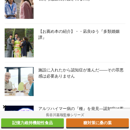
【お薦め本の紹介】・・凪良ゆう『多類婚姻
譚』
施設に入れたから認知症が進んだ――その罪悪
感は必要ありません
アルツハイマー病の『種』を発見―認知症は蓄
積する前に止められるのか
長谷川嘉哉監修シリーズ
記憶力維持機能性食品
糖対策に桑の葉