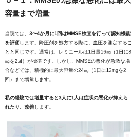
５－１．MMSEの急激な悪化には最大
容量まで増量
当院では、
3〜4か月に1回はMMSE検査を行って認知機能
を評価
します。降圧剤を処方する際に、血圧を測定するこ
とと同じです。通常は、レミニールは1日量16㎎（1日に8
㎎を2回）が標準です。しかし、MMSEの悪化が急激な場
合などでは、積極的に最大容量の24㎎（1日に12mgを2
回）まで増量します。
私の経験では増量すると3人に1人は症状の悪化が抑えら
れたり、改善
します。