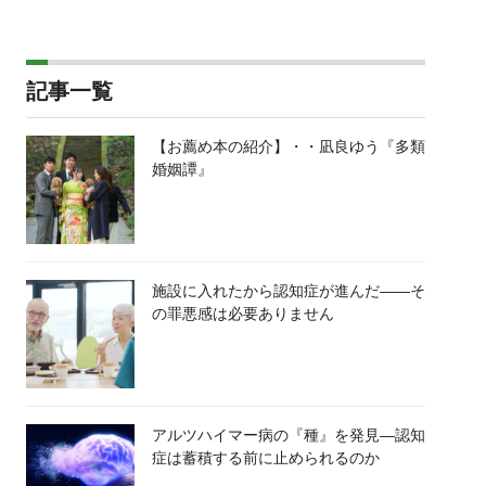
記事一覧
【お薦め本の紹介】・・凪良ゆう『多類
婚姻譚』
施設に入れたから認知症が進んだ――そ
の罪悪感は必要ありません
アルツハイマー病の『種』を発見―認知
症は蓄積する前に止められるのか