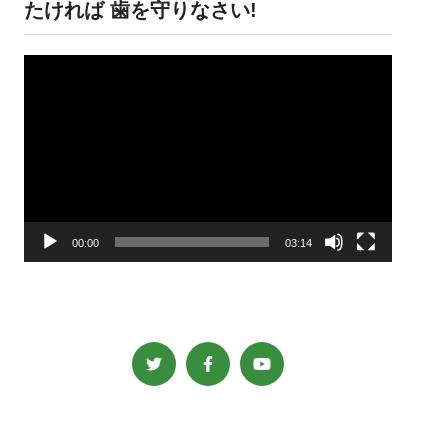
たければ 歯を守りなさい!
動
画
プ
レ
ー
ヤ
ー
00:00
03:14