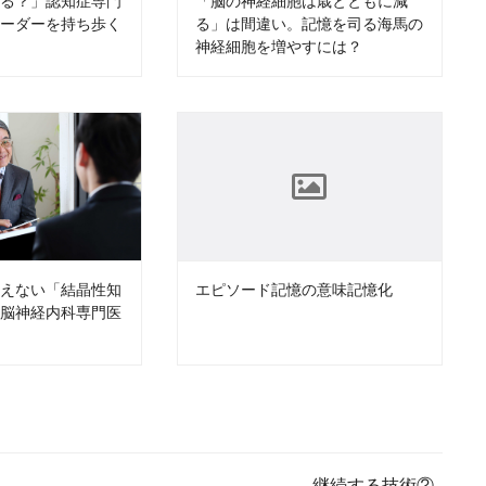
てる？」認知症専門
「脳の神経細胞は歳とともに減
コーダーを持ち歩く
る」は間違い。記憶を司る海馬の
神経細胞を増やすには？
衰えない「結晶性知
エピソード記憶の意味記憶化
、脳神経内科専門医
継続する技術②