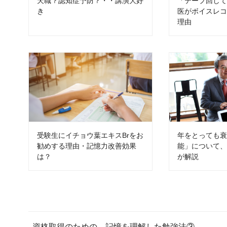
天職？認知症予防？・・講演大好
「テープ回し
き
医がボイスレ
理由
受験生にイチョウ葉エキスBrをお
年をとっても
勧めする理由・記憶力改善効果
能」について
は？
が解説
資格取得のための、記憶を理解した勉強法③