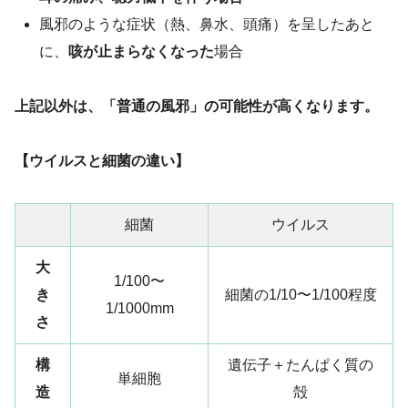
風邪のような症状（熱、鼻水、頭痛）を呈したあと
に、
咳が止まらなくなった
場合
上記以外は、「普通の風邪」
の可能性が高くなります。
【ウイルスと細菌の違い】
細菌
ウイルス
大
1/100〜
き
細菌の1/10〜1/100程度
1/1000mm
さ
構
遺伝子＋たんぱく質の
単細胞
造
殻