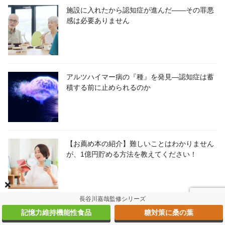
施設に入れたから認知症が進んだ――その罪悪
感は必要ありません
アルツハイマー病の『種』を発見―認知症は蓄
積する前に止められるのか
【お薦め本の紹介】難しいことはわかりません
が、1億円貯める方法を教えてください！
長谷川嘉哉監修シリーズ
記憶力維持機能性食品
糖対策に桑の葉