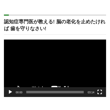
認知症専門医が教える! 脳の老化を止めたけれ
ば 歯を守りなさい!
動
画
プ
レ
ー
ヤ
ー
00:00
03:14