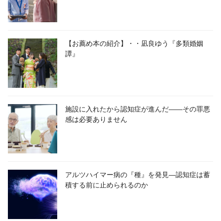
【お薦め本の紹介】・・凪良ゆう『多類婚姻
譚』
施設に入れたから認知症が進んだ――その罪悪
感は必要ありません
アルツハイマー病の『種』を発見―認知症は蓄
積する前に止められるのか