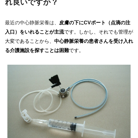
れ良いですか？
最近の中心静脈栄養は、
皮膚の下に
CV
ポート（点滴の注
入口）をいれることが主流
です。しかし、それでも
管理が
大変であることから、
中心静脈栄養の患者さんを受け入れ
る介護施設を探すことは困難
です。