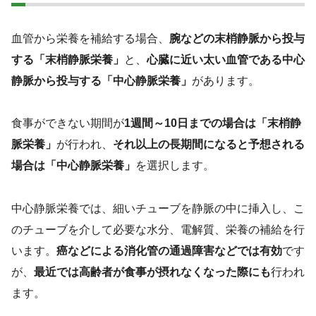
血管から栄養を補給する場合、
腕などの末梢静脈から投与
する「末梢静脈栄養」
と、
心臓に近い太い血管である中心
静脈から投与する「中心静脈栄養」
があります。
食事ができない期間が
1週間～10日までの場合は「末梢静
脈栄養」
が行われ、
それ以上の長期間になると予想される
場合は「中心静脈栄養」
を選択します。
中心静脈栄養では、細いチューブを静脈の中に挿入し、こ
のチューブを介して必要な水分、電解質、栄養の補給を行
います。
癌などによる消化管の通過障害などでは有効
です
が、
最近では高齢者が食事が摂れなくなった際にも
行われ
ます。