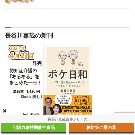
長谷川嘉哉の新刊
長谷川嘉哉監修シリーズ
記憶力維持機能性食品
糖対策に桑の葉