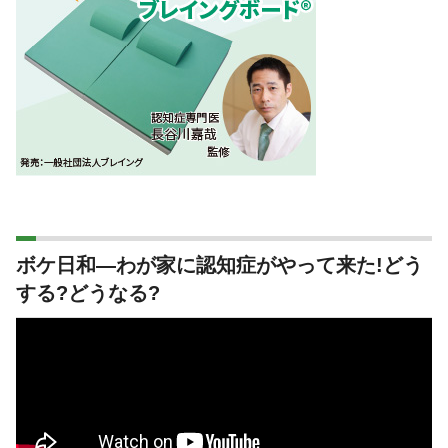
ボケ日和―わが家に認知症がやって来た!どう
する?どうなる?