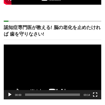
認知症専門医が教える! 脳の老化を止めたけれ
ば 歯を守りなさい!
動
画
プ
レ
ー
ヤ
ー
00:00
03:14