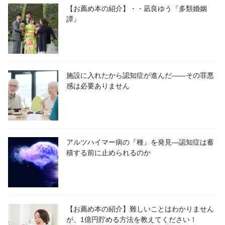
【お薦め本の紹介】・・凪良ゆう『多類婚姻
譚』
施設に入れたから認知症が進んだ――その罪悪
感は必要ありません
アルツハイマー病の『種』を発見―認知症は蓄
積する前に止められるのか
【お薦め本の紹介】難しいことはわかりません
が、1億円貯める方法を教えてください！