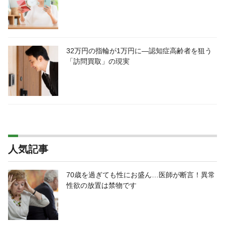
32万円の指輪が1万円に―認知症高齢者を狙う
「訪問買取」の現実
人気記事
70歳を過ぎても性にお盛ん…医師が断言！異常
性欲の放置は禁物です