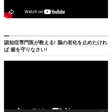
認知症専門医が教える! 脳の老化を止めたけれ
ば 歯を守りなさい!
動
画
プ
レ
ー
ヤ
ー