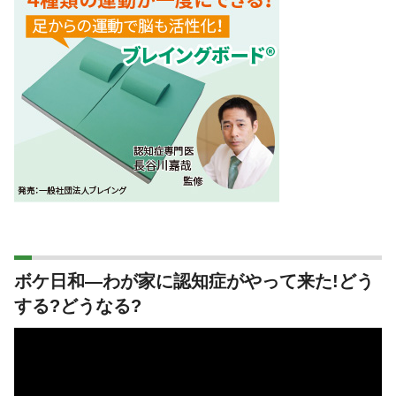
ボケ日和―わが家に認知症がやって来た!どう
する?どうなる?