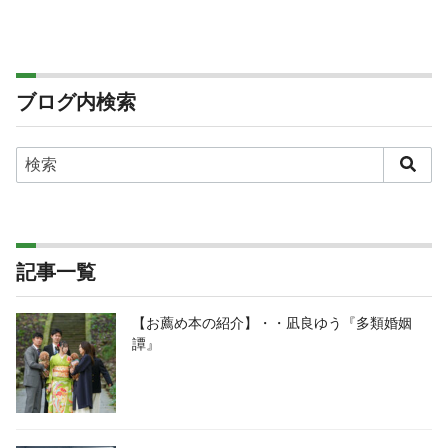
ブログ内検索
記事一覧
【お薦め本の紹介】・・凪良ゆう『多類婚姻
譚』