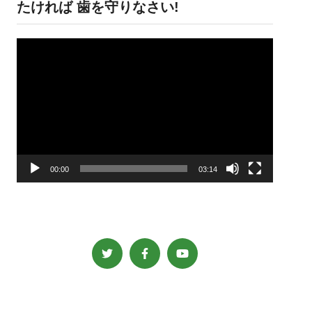
たければ 歯を守りなさい!
動
画
プ
レ
ー
ヤ
ー
00:00
03:14