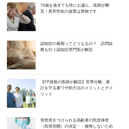
70歳を過ぎても性にお盛ん…医師が断
言！異常性欲の放置は禁物です
認知症の最期ってどうなるの？ 訪問診
療も行う認知症専門医が解説
【FP資格の医師が解説】世帯分離…家
計を守る裏ワザ的方法のメリットとデメ
リット
突然突きつけられる高齢者の気管挿管
（気管切開）の決定・・後悔しないため