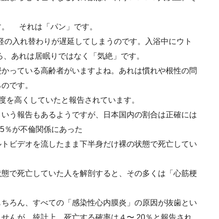
す。 それは「パン」です。
神経の入れ替わりが遅延してしまうのです。入浴中にウト
ろ、あれは居眠りではなく「気絶」です。
浸かっている高齢者がいますよね。あれは慣れや根性の問
るのです。
温度を高くしていたと報告されています。
という報告もあるようですが、日本国内の割合は正確には
75％が不倫関係にあった
ルトビデオを流したまま下半身だけ裸の状態で死亡してい
状態で死亡していた人を解剖すると、その多くは「心筋梗
もちろん、すべての「感染性心内膜炎」の原因が抜歯とい
せんが、統計上、死亡する確率は４〜 20％と報告され