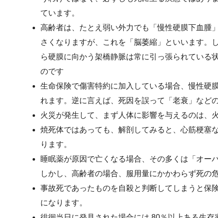
ています。
高齢者は、たとえ弱い外力でも「慢性硬膜下血腫
さくなりますが、これを「脳萎縮」といいます。
ら硬膜に向かう架橋静脈は常に引っ張られている
のです
生命保険で傷害特約に加入している場合、慢性硬
れます。逆に言えば、死因を誤って「老衰」など
火災が発生して、まず人体に影響を与えるのは、
焼死体ではあっても、解剖してみると、心筋梗塞
ります。
睡眠薬が原因で亡くなる場合、その多くは「オー
しかし、高齢者の場合、服用量にかかわらず死の
事故死であったものを自殺と判断してしまうと保
になります。
徘徊当日に発見された場合には 80％以上ある生