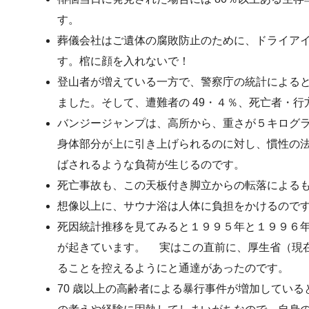
す。
葬儀会社はご遺体の腐敗防止のために、ドライア
す。棺に顔を入れないで！
登山者が増えている一方で、警察庁の統計による
ました。そして、遭難者の 49・４％、死亡者・行方
バンジージャンプは、高所から、重さが５キログ
身体部分が上に引き上げられるのに対し、慣性の
ばされるような負荷が生じるのです。
死亡事故も、この天板付き脚立からの転落による
想像以上に、サウナ浴は人体に負担をかけるので
死因統計推移を見てみると１９９５年と１９９６
が起きています。 実はこの直前に、厚生省（現
ることを控えるようにと通達があったのです。
70 歳以上の高齢者による暴行事件が増加してい