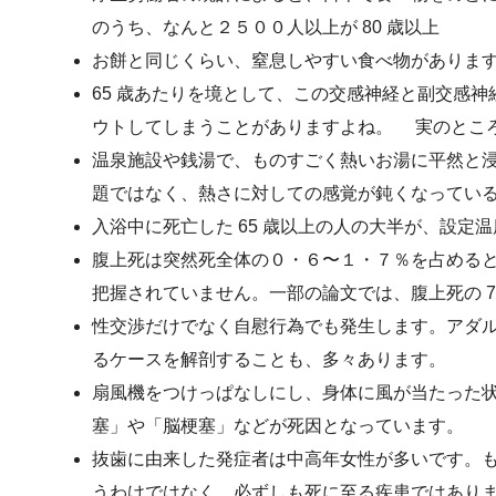
のうち、なんと２５００人以上が 80 歳以上
お餅と同じくらい、窒息しやすい食べ物がありま
65 歳あたりを境として、この交感神経と副交感
ウトしてしまうことがありますよね。 実のとこ
温泉施設や銭湯で、ものすごく熱いお湯に平然と
題ではなく、熱さに対しての感覚が鈍くなってい
入浴中に死亡した 65 歳以上の人の大半が、設定
腹上死は突然死全体の０・６〜１・７％を占める
把握されていません。一部の論文では、腹上死の 
性交渉だけでなく自慰行為でも発生します。アダ
るケースを解剖することも、多々あります。
扇風機をつけっぱなしにし、身体に風が当たった
塞」や「脳梗塞」などが死因となっています。
抜歯に由来した発症者は中高年女性が多いです。
うわけではなく、必ずしも死に至る疾患ではありま