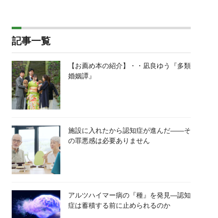
記事一覧
【お薦め本の紹介】・・凪良ゆう『多類
婚姻譚』
施設に入れたから認知症が進んだ――そ
の罪悪感は必要ありません
アルツハイマー病の『種』を発見―認知
症は蓄積する前に止められるのか