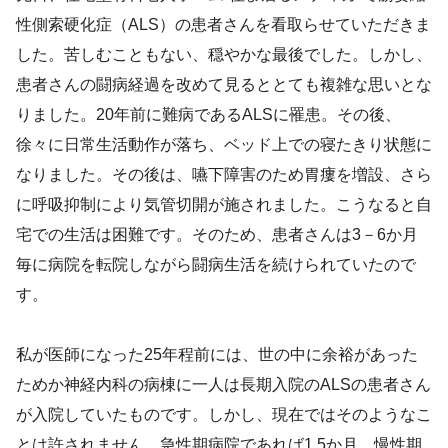
性側索硬化症（ALS）の患者さんを看取らせていただきま
した。苦しむこともない、穏やかな最後でした。しかし、
患者さんの闘病経過を改めて見るととても複雑な思いとな
りました。20年前に難病であるALSに罹患。その後、
徐々に日常生活動作が落ち、ベッド上での寝たきり状態に
なりました。その後は、嚥下障害のため胃瘻を増設、さら
に呼吸抑制により気管切開が施されました。こうなると自
宅での生活は困難です。そのため、患者さんは3－6か月
毎に病院を転院しながら闘病生活を続けられていたので
す。
私が医師になった25年程前には、世の中に余裕があった
ためか神経内科の病棟に一人は長期入院のALSの患者さん
が入院していたものです。しかし、現在ではそのようなこ
とは許されません。急性期病院であれば1.5か月、慢性期