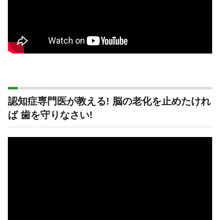
認知症専門医が教える! 脳の老化を止めたけれ
ば 歯を守りなさい!
動
画
プ
レ
ー
ヤ