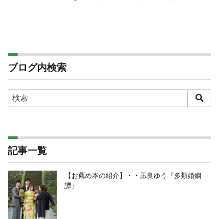
ブログ内検索
記事一覧
【お薦め本の紹介】・・凪良ゆう『多類婚姻
譚』