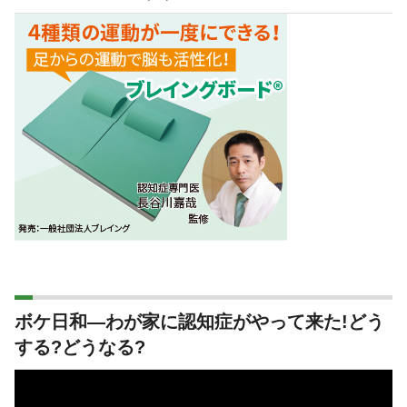
ボケ日和―わが家に認知症がやって来た!どう
する?どうなる?