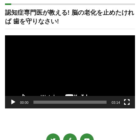
認知症専門医が教える! 脳の老化を止めたけれ
ば 歯を守りなさい!
動
画
プ
レ
ー
ヤ
ー
00:00
03:14