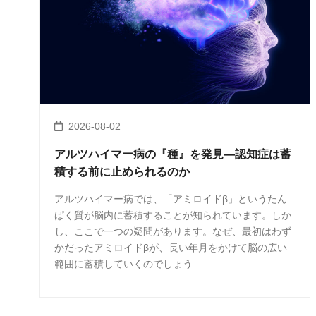
2026-08-02
アルツハイマー病の『種』を発見―認知症は蓄
積する前に止められるのか
アルツハイマー病では、「アミロイドβ」というたん
ぱく質が脳内に蓄積することが知られています。しか
し、ここで一つの疑問があります。なぜ、最初はわず
かだったアミロイドβが、長い年月をかけて脳の広い
範囲に蓄積していくのでしょう …