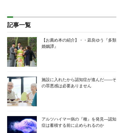
記事一覧
【お薦め本の紹介】・・凪良ゆう『多類
婚姻譚』
施設に入れたから認知症が進んだ――そ
の罪悪感は必要ありません
アルツハイマー病の『種』を発見―認知
症は蓄積する前に止められるのか