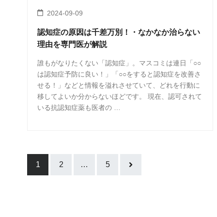
2024-09-09
認知症の原因は千差万別！・なかなか治らない
理由を専門医が解説
誰もがなりたくない「認知症」。マスコミは連日「○○
は認知症予防に良い！」「○○をすると認知症を改善さ
せる！」などと情報を溢れさせていて、どれを行動に
移してよいか分からないほどです。 現在、認可されて
いる抗認知症薬も医者の …
1
2
…
5