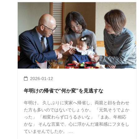
2026-01-12
年明けの帰省で“何か変”を見逃すな
年明け。 久しぶりに実家へ帰省し、両親と顔を合わせ
た方も多いのではないでしょうか。 「元気そうでよか
った」 「相変わらず口うるさいな」 「まあ、年相応
かな」 そんな言葉で、心に浮かんだ違和感にフタをし
ていませんでしたか。 …