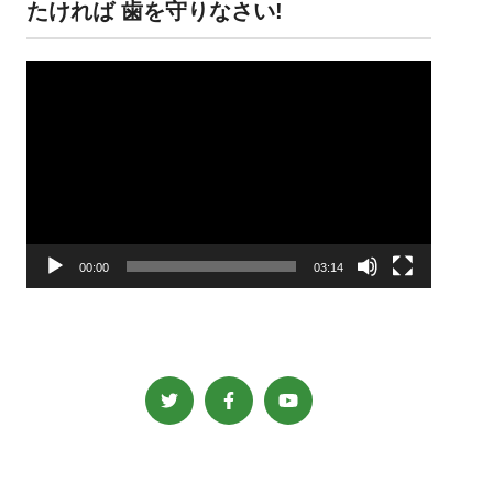
たければ 歯を守りなさい!
動
画
プ
レ
ー
ヤ
ー
00:00
03:14