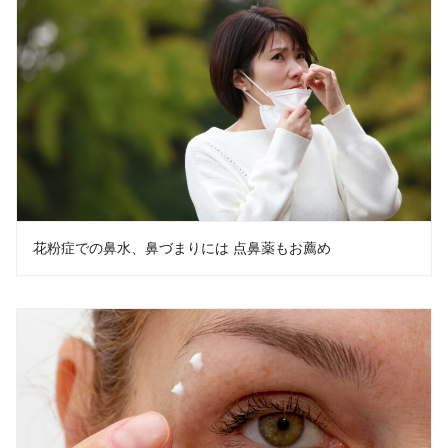
花粉症での鼻水、鼻づまりには 点鼻薬もお薦め