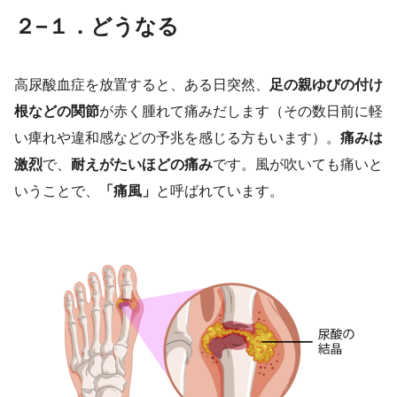
２−１．どうなる
高尿酸血症を放置すると、ある日突然、
足の親ゆびの付け
根などの関節
が赤く腫れて痛みだします（その数日前に軽
い痺れや違和感などの予兆を感じる方もいます）。
痛みは
激烈
で、
耐えがたいほどの痛み
です。風が吹いても痛いと
いうことで、
「痛風」
と呼ばれています。