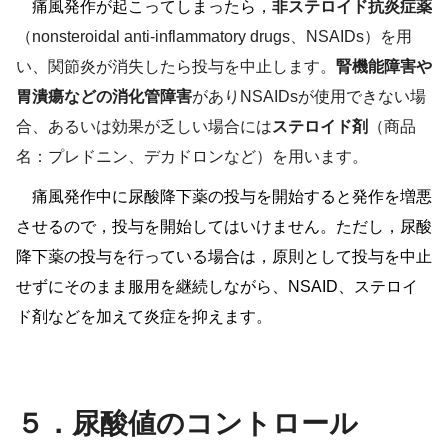
痛風発作が起こってしまったら，
非ステロイド抗炎症薬
（nonsteroidal anti-inflammatory drugs、NSAIDs）を用
い、関節炎が消失したら投与を中止します。
腎機能障害や
胃潰瘍などの消化管障害
がありNSAIDsが使用できない場
合、あるいは効果が乏しい場合には
ステロイド剤
（商品
名：プレドニン、デカドロンなど）を用います。
痛風発作中に尿酸降下薬の投与を開始すると発作を増悪
させるので，投与を開始してはいけません。ただし，尿酸
降下薬の投与を行っている場合は，原則として投与を中止
せずにそのまま服用を継続しながら、NSAID、ステロイ
ド剤などを加えて炎症を抑えます。
５．尿酸値のコントロール