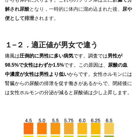
解され尿酸
となり，一時的に体内に溜め込まれた後、
尿や
便として排泄
されます。
１−２．適正値が男女で違う
痛風は
圧倒的に男性に多い病気
です。調査では
男性が
98.5%
で女性はわずか
1.5%
です。この原因は、
尿酸の血
中濃度が女性は男性より低い
からです。
女性ホルモンには
腎臓からの尿酸の排泄を促す働きがあるからで、閉経後に
は女性ホルモンの分泌が減ると尿酸値は少し上昇します。