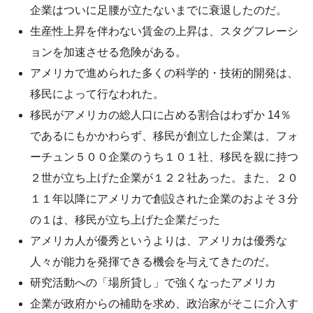
企業はついに足腰が立たないまでに衰退したのだ。
生産性上昇を伴わない賃金の上昇は、スタグフレーシ
ョンを加速させる危険がある。
アメリカで進められた多くの科学的・技術的開発は、
移民によって行なわれた。
移民がアメリカの総人口に占める割合はわずか 14％
であるにもかかわらず、移民が創立した企業は、フォ
ーチュン５００企業のうち１０１社、移民を親に持つ
２世が立ち上げた企業が１２２社あった。また、２０
１１年以降にアメリカで創設された企業のおよそ３分
の１は、移民が立ち上げた企業だった
アメリカ人が優秀というよりは、アメリカは優秀な
人々が能力を発揮できる機会を与えてきたのだ。
研究活動への「場所貸し」で強くなったアメリカ
企業が政府からの補助を求め、政治家がそこに介入す