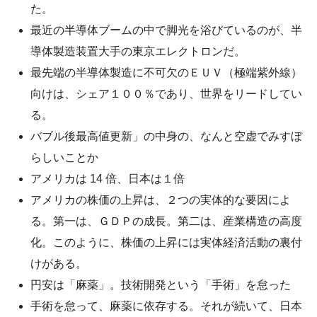
た。
最近の半導体ブームの中で脚光を浴びているのが、半
導体製造装置大手の東京エレクトロンだ。
最先端の半導体製造に不可欠のＥＵＶ（極端紫外線）
向けは、シェア１００％であり、世界をリードしてい
る。
バブル後最高値更新」の中身の、なんと空虚でみすぼ
らしいことか
アメリカは 14 倍、日本は１倍
アメリカの株価の上昇は、２つの実体的な要因によ
る。第一は、ＧＤＰの成長。第二は、産業構造の高度
化。このように、株価の上昇には実体経済活動の裏付
けがある。
円安は「麻薬」。技術開発という「手術」を怠った
手術を怠って、麻薬に依存する。それが続いて、日本