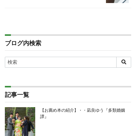
ブログ内検索
記事一覧
【お薦め本の紹介】・・凪良ゆう『多類婚姻
譚』