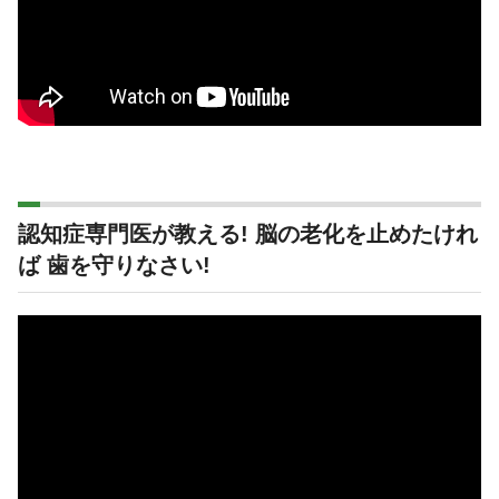
認知症専門医が教える! 脳の老化を止めたけれ
ば 歯を守りなさい!
動
画
プ
レ
ー
ヤ