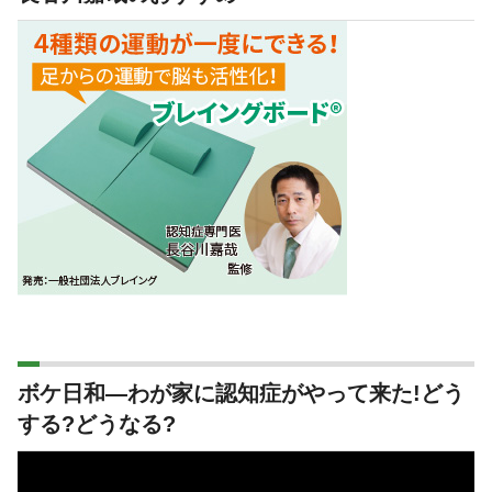
ボケ日和―わが家に認知症がやって来た!どう
する?どうなる?