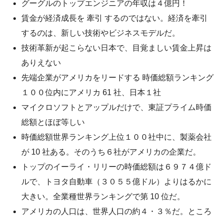
グーグルのトップエンジニアの年収は４億円！
賃金が経済成長を 牽引 するのではない。経済を牽引
するのは、新しい技術やビジネスモデルだ。
技術革新が起こらない日本で、目覚ましい賃金上昇は
ありえない
先端企業がアメリカをリードする 時価総額ランキング
１００位内にアメリカ 61 社、日本１社
マイクロソフトとアップルだけで、東証プライム時価
総額とほぼ等しい
時価総額世界ランキング上位１００社中に、製薬会社
が 10 社ある。そのうち６社がアメリカの企業だ。
トップのイーライ・リリーの時価総額は６９７４億ド
ルで、トヨタ自動車（３０５５億ドル）よりはるかに
大きい。全業種世界ランキングで第 10 位だ。
アメリカの人口は、世界人口の約４・３％だ。ところ