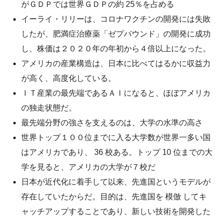
がＧＤＰでは世界ＧＤＰの約 25％を占める
イーライ・リリーは、コロナワクチンの開発には失敗
したが、肥満症治療薬「ゼプバウンド」の開発に成功
し、株価は２０２０年の年初から４倍以上になった。
アメリカの産業構造は、日本に比べてはるかに収益力
が高く、高度化している。
ＩＴ産業の最先端であるＡＩになると、ほぼアメリカ
の独走状態だ。
最先端分野の強さを支えるのは、大学の水準の高さ
世界トップ１００位までに入る大学数が世界一多い国
はアメリカであり、 36 校ある。トップ 10 位までの大
学を見ると、アメリカの大学が７校だ
日本が近代化に着手して以来、先進国というモデルが
存在していたからだ。目的は、先進国を 模倣 してキ
ャッチアップすることであり、新しい技術を開発した