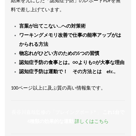
結果を元にした「認知症予防」のレポートPDFを無
料で差し上げています。
言葉が出てこない…への対策術
ワーキングメモリ改善で仕事の能率アップがは
かられる方法
物忘れがひどい方のための5つの習慣
認知症予防の食事とは。○○よりも○が大事な理由
認知症予防は運動で！ その方法とは etc.,
100ページ以上に及ぶ質の高い情報集です。
長谷川嘉哉監修の「ブレイングボード®︎」
これ1台で
4種類の効果的な運動
詳しくはこちら