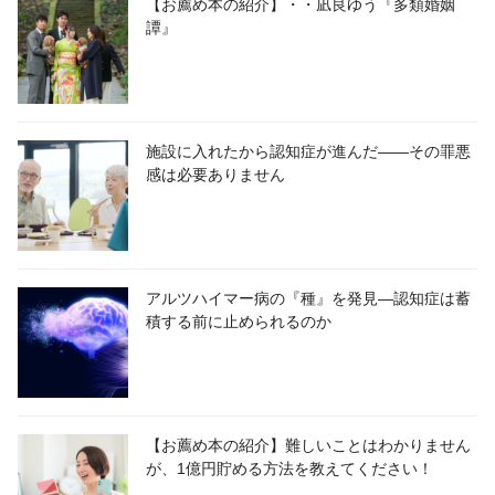
【お薦め本の紹介】・・凪良ゆう『多類婚姻
譚』
施設に入れたから認知症が進んだ――その罪悪
感は必要ありません
アルツハイマー病の『種』を発見―認知症は蓄
積する前に止められるのか
【お薦め本の紹介】難しいことはわかりません
が、1億円貯める方法を教えてください！