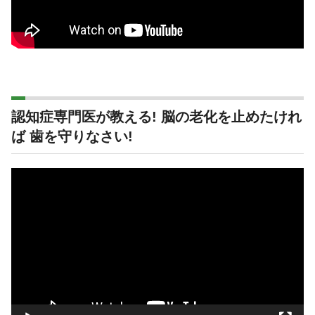
認知症専門医が教える! 脳の老化を止めたけれ
ば 歯を守りなさい!
動
画
プ
レ
ー
ヤ
ー