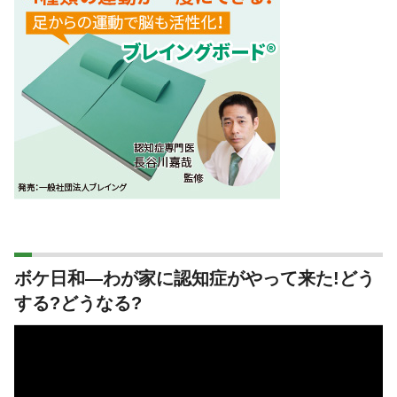
ボケ日和―わが家に認知症がやって来た!どう
する?どうなる?