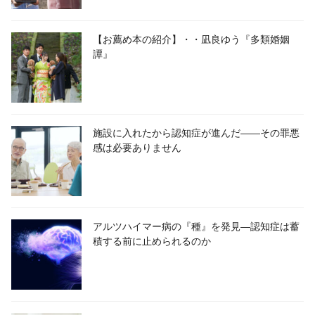
【お薦め本の紹介】・・凪良ゆう『多類婚姻
譚』
施設に入れたから認知症が進んだ――その罪悪
感は必要ありません
アルツハイマー病の『種』を発見―認知症は蓄
積する前に止められるのか