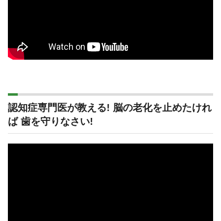
認知症専門医が教える! 脳の老化を止めたけれ
ば 歯を守りなさい!
動
画
プ
レ
ー
ヤ