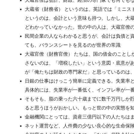
大蔵官僚は会計、財政、経済の専門家でも何でも
大蔵省（財務省） というのは、英語では「ミニス
というのは、会計という意味も持つ。しかし、大
どわかっていなかった。世の中の人は、大蔵官僚
民間企業の人ならわかると思うが、会計は負債と
ても、バランスシートを見るのが世界の常識
大蔵官僚（財務官僚） たちは、国の借金のことし
さないのは、「増税したい」という意図・底意が
が「俺たちは財政の専門家だ」と思っているのは
日銀の仕事はけっこう簡単に定義できる。失業率
具体的には、失業率が一番低く、インフレ率が一
そもそも、脂の乗った六十歳までに数千万円しか
ると思うほうがおかしい。もっと世の中の実態を
金融機関にとっては、資産三億円以下の人たちは
ネット運営など、人件費の少ない良心的な生命保