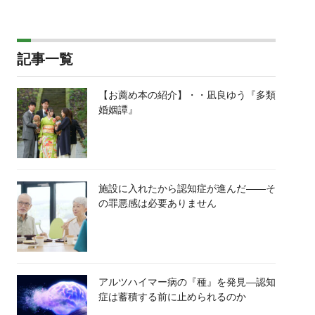
記事一覧
【お薦め本の紹介】・・凪良ゆう『多類
婚姻譚』
施設に入れたから認知症が進んだ――そ
の罪悪感は必要ありません
アルツハイマー病の『種』を発見―認知
症は蓄積する前に止められるのか