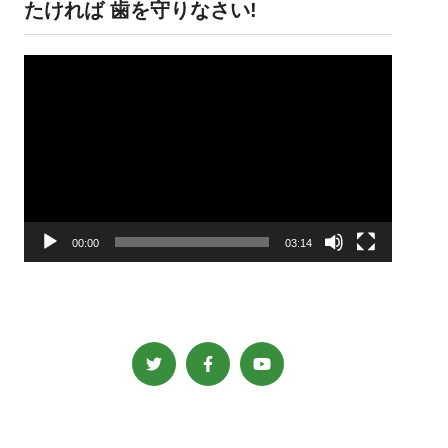
たければ 歯を守りなさい!
動
画
プ
レ
ー
ヤ
ー
00:00
03:14