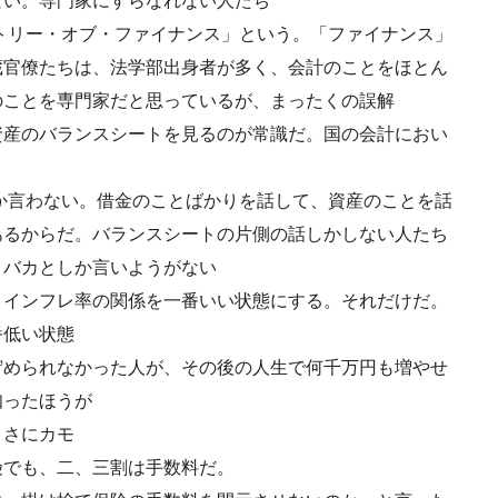
ない。専門家にすらなれない人たち
トリー・オブ・ファイナンス」という。「ファイナンス」
蔵官僚たちは、法学部出身者が多く、会計のことをほとん
のことを専門家だと思っているが、まったくの誤解
資産のバランスシートを見るのが常識だ。国の会計におい
か言わない。借金のことばかりを話して、資産のことを話
あるからだ。バランスシートの片側の話しかしない人たち
、バカとしか言いようがない
とインフレ率の関係を一番いい状態にする。それだけだ。
番低い状態
貯められなかった人が、その後の人生で何千万円も増やせ
知ったほうが
まさにカモ
険でも、二、三割は手数料だ。