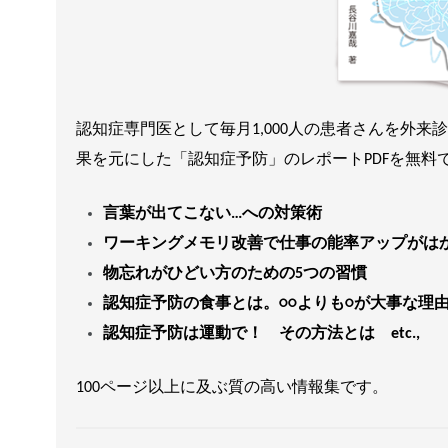
認知症専門医として毎月1,000人の患者さんを外
果を元にした「認知症予防」のレポートPDFを無料
言葉が出てこない…への対策術
ワーキングメモリ改善で仕事の能率アップがは
物忘れがひどい方のための5つの習慣
認知症予防の食事とは。○○よりも○が大事な理
認知症予防は運動で！ その方法とは etc.,
100ページ以上に及ぶ質の高い情報集です。