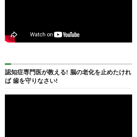
認知症専門医が教える! 脳の老化を止めたけれ
ば 歯を守りなさい!
動
画
プ
レ
ー