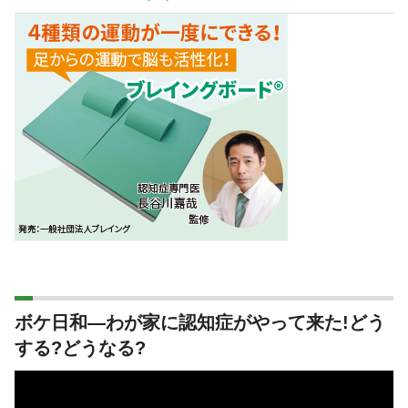
ボケ日和―わが家に認知症がやって来た!どう
する?どうなる?