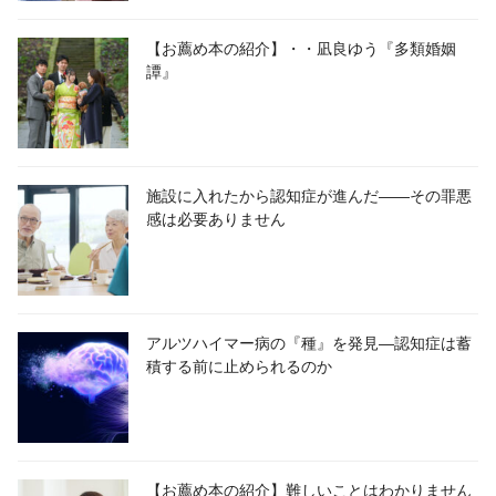
【お薦め本の紹介】・・凪良ゆう『多類婚姻
譚』
施設に入れたから認知症が進んだ――その罪悪
感は必要ありません
アルツハイマー病の『種』を発見―認知症は蓄
積する前に止められるのか
【お薦め本の紹介】難しいことはわかりません