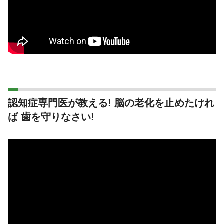
認知症専門医が教える! 脳の老化を止めたけれ
ば 歯を守りなさい!
動
画
プ
レ
ー
ヤ