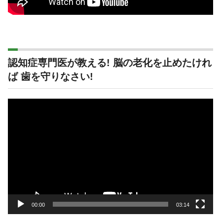
認知症専門医が教える! 脳の老化を止めたけれ
ば 歯を守りなさい!
動
画
プ
レ
ー
ヤ
ー
00:00
03:14