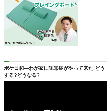
ボケ日和―わが家に認知症がやって来た!どう
する?どうなる?