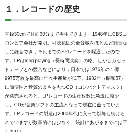
１．レコードの歴史
直径30cmで片面30分まで再生できます。1948年にCBSコ
ロンビア会社が発明。可聴範囲の全音域をほとんど雑音な
しに録音でき，それまでのSPレコードを駆逐したので
す。LPはlong playing（長時間演奏）の略。しかしカセッ
トテープとの競合などにより，日本では1976年の１億
9975万枚を最高に年々生産量が低下。1982年（昭和57）
に簡便性と音質のよさをもつCD（コンパクトディスク）
が発売されると、LPレコードの生産枚数は急激に減少
し、CDが音楽ソフトの主流となって現在に至っていま
す。LPレコードの製造は2000年代に入って以降も続けら
れていますが数量的には少なく、統計にあがるまでには至
りません。