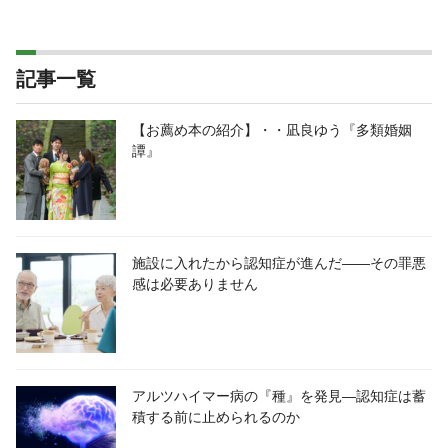
記事一覧
【お薦め本の紹介】・・凪良ゆう『多類婚姻
譚』
施設に入れたから認知症が進んだ――その罪悪
感は必要ありません
アルツハイマー病の『種』を発見―認知症は蓄
積する前に止められるのか