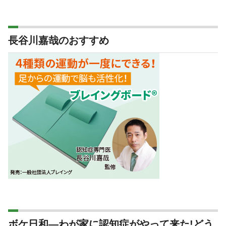
長谷川嘉哉のおすすめ
ボケ日和―わが家に認知症がやって来た!どう