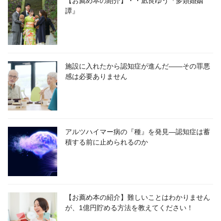
【お薦め本の紹介】・・凪良ゆう『多類婚姻
譚』
施設に入れたから認知症が進んだ――その罪悪
感は必要ありません
アルツハイマー病の『種』を発見―認知症は蓄
積する前に止められるのか
【お薦め本の紹介】難しいことはわかりません
が、1億円貯める方法を教えてください！