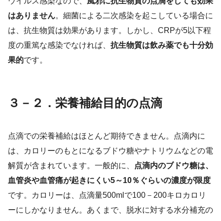
ウイルス感染なので、
風邪に抗生物質の点滴をしても効果
はありません
。細菌による二次感染を起こしている場合に
は、抗生物質は効果があります。しかし、CRPが5以下程
度の重篤な感染でなければ、
抗生物質は飲み薬でも十分効
果的
です。
３－２．栄養補給目的の点滴
点滴での栄養補給はほとんど期待できません。点滴内に
は、カロリーのもとになるブドウ糖やナトリウムなどの電
解質が含まれています。一般的に、
点滴内のブドウ糖は、
血管炎や血管痛が起きにくい5～10％ぐらいの濃度が限度
です。カロリーは、点滴量500mlで100－200キロカロリ
ーにしかなりません。あくまで、脱水に対する水分補充の