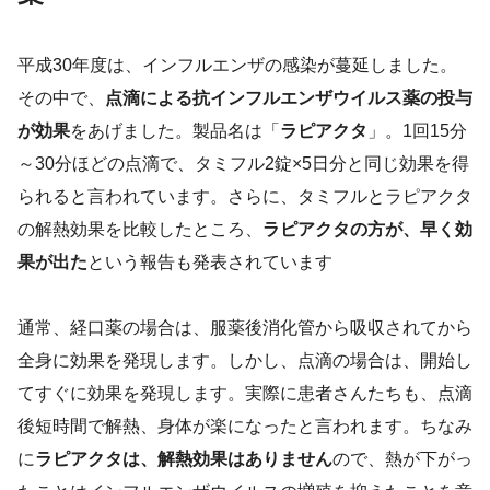
平成30年度は、インフルエンザの感染が蔓延しました。
その中で、
点滴による抗インフルエンザウイルス薬の投与
が効果
をあげました。製品名は「
ラピアクタ
」。1回15分
～30分ほどの点滴で、タミフル2錠×5日分と同じ効果を得
られると言われています。さらに、タミフルとラピアクタ
の解熱効果を比較したところ、
ラピアクタの方が、早く効
果が出た
という報告も発表されています
通常、経口薬の場合は、服薬後消化管から吸収されてから
全身に効果を発現します。しかし、点滴の場合は、開始し
てすぐに効果を発現します。実際に患者さんたちも、点滴
後短時間で解熱、身体が楽になったと言われます。ちなみ
に
ラピアクタは、解熱効果はありません
ので、熱が下がっ