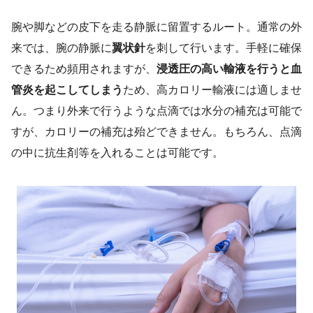
腕や脚などの皮下を走る静脈に留置するルート。通常の外
来では、腕の静脈に
翼状針
を刺して行います。手軽に確保
できるため頻用されますが、
浸透圧の高い輸液を行うと血
管炎を起こしてしまう
ため、高カロリー輸液には適しませ
ん。つまり外来で行うような点滴では水分の補充は可能で
すが、カロリーの補充は殆どできません。もちろん、点滴
の中に抗生剤等を入れることは可能です。