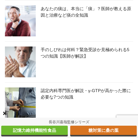
あなたの痰は、本当に「痰」？医師が教える原
因と治療など痰の全知識
手のしびれは何科？緊急受診か見極められる5
つの知識【医師が解説】
認定内科専門医が解説・γ-GTPが高かった際に
必要な7つの知識
長谷川嘉哉監修シリーズ
記憶力維持機能性食品
糖対策に桑の葉