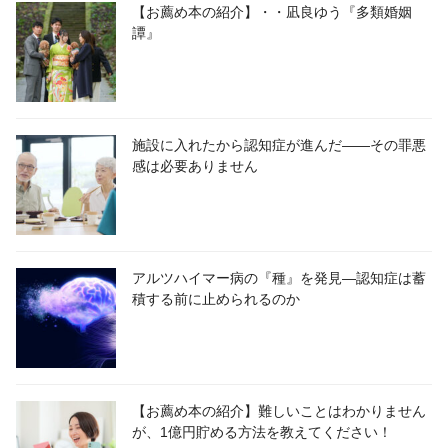
【お薦め本の紹介】・・凪良ゆう『多類婚姻
譚』
施設に入れたから認知症が進んだ――その罪悪
感は必要ありません
アルツハイマー病の『種』を発見―認知症は蓄
積する前に止められるのか
【お薦め本の紹介】難しいことはわかりません
が、1億円貯める方法を教えてください！