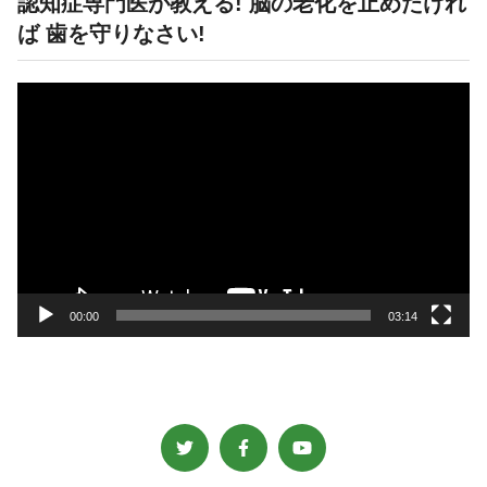
認知症専門医が教える! 脳の老化を止めたけれ
ば 歯を守りなさい!
動
画
プ
レ
ー
ヤ
ー
00:00
03:14