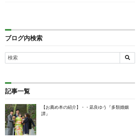
ブログ内検索
記事一覧
【お薦め本の紹介】・・凪良ゆう『多類婚姻
譚』