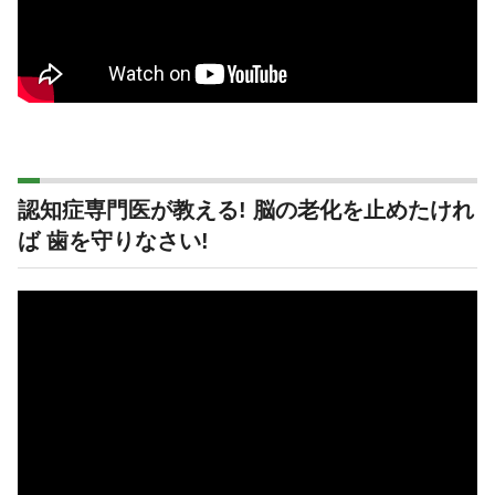
認知症専門医が教える! 脳の老化を止めたけれ
ば 歯を守りなさい!
動
画
プ
レ
ー
ヤ
ー