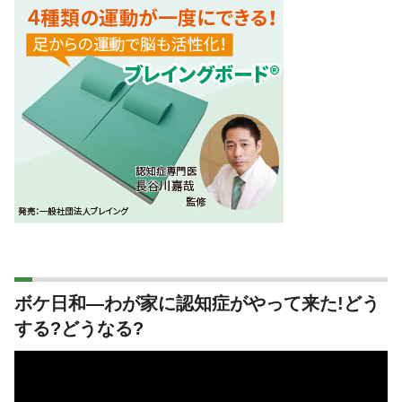
ボケ日和―わが家に認知症がやって来た!どう
する?どうなる?