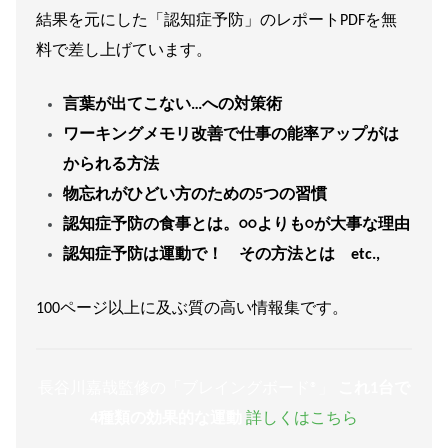
結果を元にした「認知症予防」のレポートPDFを無
料で差し上げています。
言葉が出てこない…への対策術
ワーキングメモリ改善で仕事の能率アップがは
かられる方法
物忘れがひどい方のための5つの習慣
認知症予防の食事とは。○○よりも○が大事な理由
認知症予防は運動で！ その方法とは etc.,
100ページ以上に及ぶ質の高い情報集です。
長谷川嘉哉監修の「ブレイングボード®︎」
これ1台で
4種類の効果的な運動
詳しくはこちら