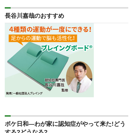
長谷川嘉哉のおすすめ
ボケ日和―わが家に認知症がやって来た!どう
する?どうなる?