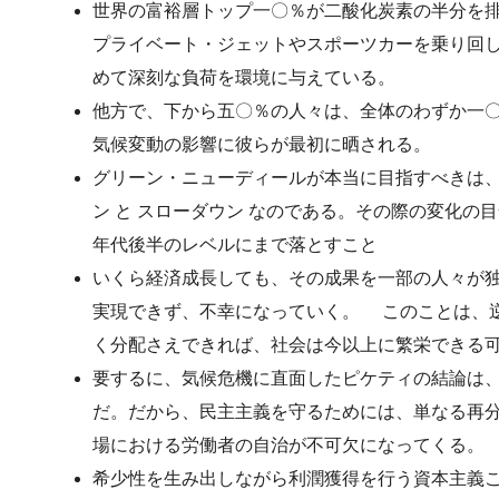
世界の富裕層トップ一〇％が二酸化炭素の半分を
プライベート・ジェットやスポーツカーを乗り回
めて深刻な負荷を環境に与えている。
他方で、下から五〇％の人々は、全体のわずか一
気候変動の影響に彼らが最初に晒される。
グリーン・ニューディールが本当に目指すべきは、
ン と スローダウン なのである。その際の変化
年代後半のレベルにまで落とすこと
いくら経済成長しても、その成果を一部の人々が
実現できず、不幸になっていく。 このことは、
く分配さえできれば、社会は今以上に繁栄できる
要するに、気候危機に直面したピケティの結論は
だ。だから、民主主義を守るためには、単なる再
場における労働者の自治が不可欠になってくる。
希少性を生み出しながら利潤獲得を行う資本主義