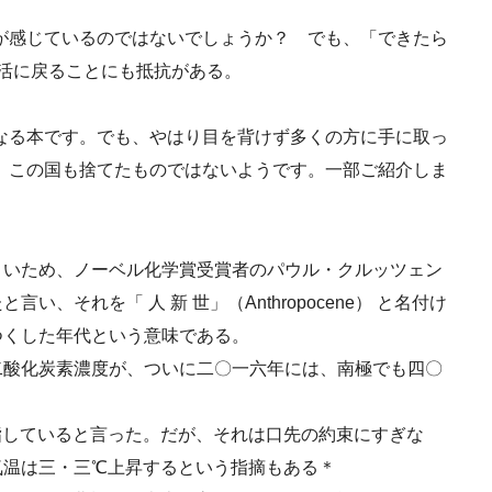
が感じているのではないでしょうか？ でも、「できたら
生活に戻ることにも抵抗がある。
なる本です。でも、やはり目を背けず多くの方に手に取っ
、この国も捨てたものではないようです。一部ご紹介しま
きいため、ノーベル化学賞受賞者のパウル・クルッツェン
、それを「 人 新 世」（Anthropocene） と名付け
つくした年代という意味である。
二酸化炭素濃度が、ついに二〇一六年には、南極でも四〇
指していると言った。だが、それは口先の約束にすぎな
気温は三・三℃上昇するという指摘もある＊