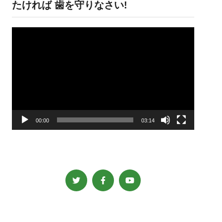
たければ 歯を守りなさい!
動
画
プ
レ
ー
ヤ
ー
00:00
03:14