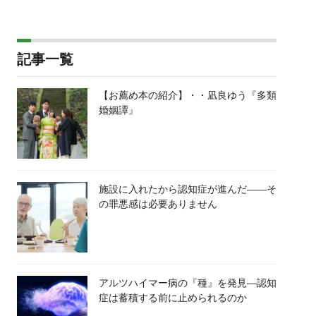
記事一覧
【お薦め本の紹介】・・凪良ゆう『多類
婚姻譚』
施設に入れたから認知症が進んだ――そ
の罪悪感は必要ありません
アルツハイマー病の『種』を発見―認知
症は蓄積する前に止められるのか