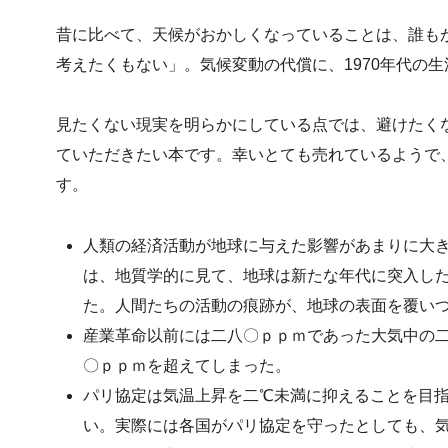
昔に比べて、天候がおかしくなっていることは、誰も
考えたくもない」。気候変動の代償に、1970年代の
見たくない現実を明らかにしている点では、避けたく
ていただきたい本です。幸いとても売れているようで
す。
人類の経済活動が地球に与えた影響があまりに大
は、地質学的に見て、地球は新たな年代に突入したと言い
た。人間たちの活動の痕跡が、地球の表面を覆い
産業革命以前には二八〇ｐｐｍであった大気中の
〇ｐｐｍを超えてしまった。
パリ協定は気温上昇を二℃未満に抑えることを目
い。実際には各国がパリ協定を守ったとしても、