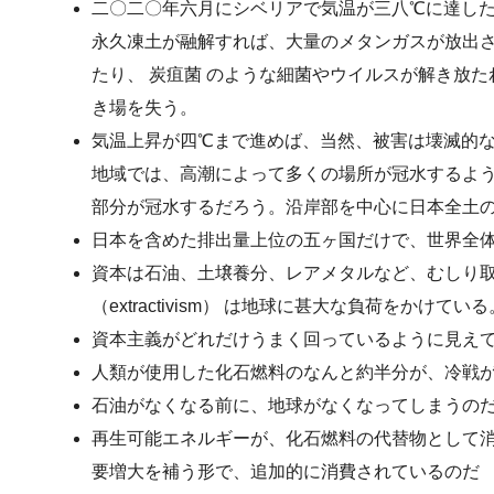
二〇二〇年六月にシベリアで気温が三八℃に達し
永久凍土が融解すれば、大量のメタンガスが放出
たり、 炭疽菌 のような細菌やウイルスが解き放
き場を失う。
気温上昇が四℃まで進めば、当然、被害は壊滅的
地域では、高潮によって多くの場所が冠水するよ
部分が冠水するだろう。沿岸部を中心に日本全土
日本を含めた排出量上位の五ヶ国だけで、世界全
資本は石油、土壌養分、レアメタルなど、むしり
（extractivism） は地球に甚大な負荷をかけている
資本主義がどれだけうまく回っているように見え
人類が使用した化石燃料のなんと約半分が、冷戦
石油がなくなる前に、地球がなくなってしまうの
再生可能エネルギーが、化石燃料の代替物として
要増大を補う形で、追加的に消費されているのだ