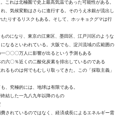
た。これは北極圏で史上最高気温であった可能性がある。
され、気候変動はさらに進行する。そのうえ水銀が流出し
たれたりするリスクもある。そして、ホッキョクグマは行
なものになり、東京の江東区、墨田区、江戸川区のような
うになるといわれている。大阪でも、淀川流域の広範囲の
の一〇〇〇万人に影響が出るという予測もある
体の六〇％近くの二酸化炭素を排出しているのである
取れるものは何でもむしり取ってきた。この「採取主義」
。
ても、究極的には、地球は有限である。
が終結した一九八九年以降のもの
だ
消費されているのではなく、経済成長によるエネルギー需