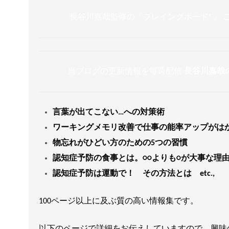
長谷川嘉哉監修の「ブレイングボード®︎」
当ブログの更新情報を毎週配信
長谷川嘉哉
言葉が出てこない…への対策術
ワーキングメモリ改善で仕事の能率アップがは
物忘れがひどい方のための5つの習慣
認知症予防の食事とは。○○よりも○が大事な理
認知症予防は運動で！ その方法とは etc.,
100ページ以上に及ぶ質の高い情報集です。
以下のページで詳細をお伝えしていますので、興味