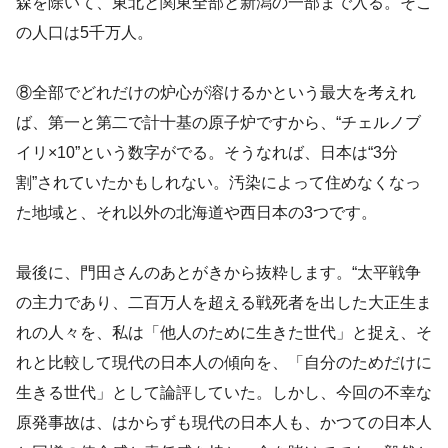
森を除いて、東北と関東全部と新潟の一部まで入る。そこ
の人口は5千万人。
⑧全部でどれだけの炉心が溶けるかという最大を考えれ
ば、第一と第二で計十基の原子炉ですから、“チェルノブ
イリ×10”という数字がでる。そうなれば、日本は“3分
割”されていたかもしれない。汚染によって住めなくなっ
た地域と、それ以外の北海道や西日本の3つです。
最後に、門田さんのあとがきから抜粋します。“太平戦争
の主力であり、二百万人を超える戦死者を出した大正生ま
れの人々を、私は「他人のために生きた世代」と捉え、そ
れと比較して現代の日本人の傾向を、「自分のためだけに
生きる世代」として論評していた。しかし、今回の不幸な
原発事故は、はからずも現代の日本人も、かつての日本人