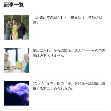
記事一覧
【お薦め本の紹介】・・凪良ゆう『多類婚姻
譚』
施設に入れたから認知症が進んだ――その罪悪
感は必要ありません
アルツハイマー病の『種』を発見―認知症は蓄
積する前に止められるのか