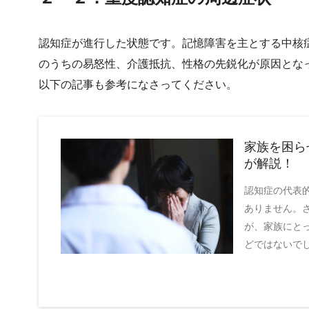
認知症が進行した状態です。記憶障害を主とする中核
のうちの易怒性、介護抵抗、性格の先鋭化が原因とな
以下の記事も参考になさってください。
家族を困ら
が解説！
認知症の代表
ありません。
が、家族にと
どではないでし