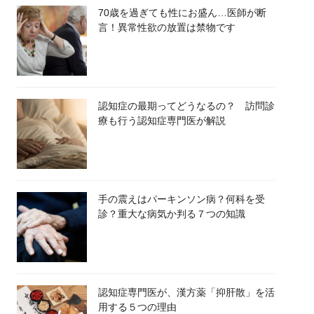
70歳を過ぎても性にお盛ん…医師が断
言！異常性欲の放置は禁物です
認知症の最期ってどうなるの？ 訪問診
療も行う認知症専門医が解説
手の震えはパーキンソン病？何科を受
診？重大な病気か判る７つの知識
認知症専門医が、漢方薬「抑肝散」を活
用する５つの理由