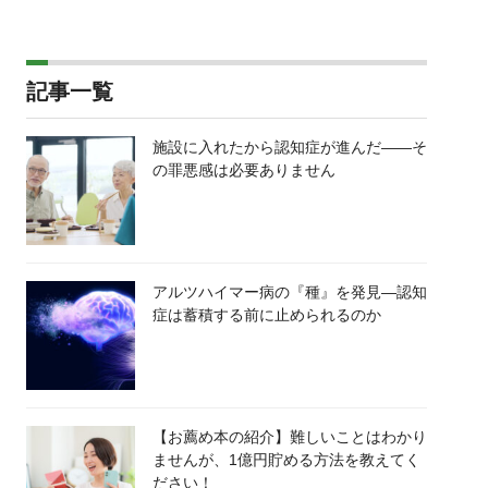
記事一覧
施設に入れたから認知症が進んだ――そ
の罪悪感は必要ありません
アルツハイマー病の『種』を発見―認知
症は蓄積する前に止められるのか
【お薦め本の紹介】難しいことはわかり
ませんが、1億円貯める方法を教えてく
ださい！