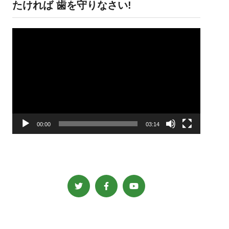
たければ 歯を守りなさい!
動
画
プ
レ
ー
ヤ
ー
00:00
03:14