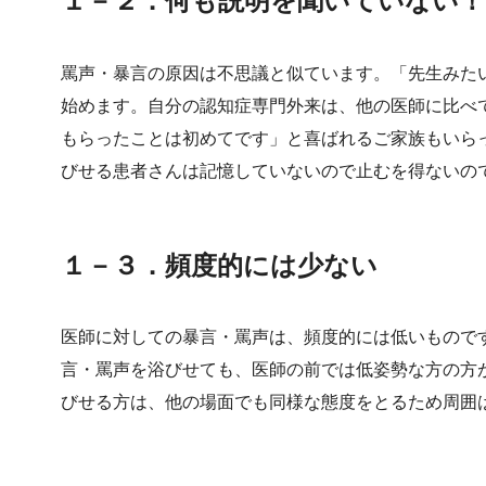
１－２．何も説明を聞いていない！
罵声・暴言の原因は不思議と似ています。「先生みた
始めます。自分の認知症専門外来は、他の医師に比べ
もらったことは初めてです」と喜ばれるご家族もいら
びせる患者さんは記憶していないので止むを得ないの
１－３．頻度的には少ない
医師に対しての暴言・罵声は、頻度的には低いもので
言・罵声を浴びせても、医師の前では低姿勢な方の方
びせる方は、他の場面でも同様な態度をとるため周囲