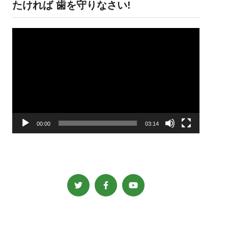
たければ 歯を守りなさい!
動
画
プ
レ
ー
ヤ
ー
00:00
03:14