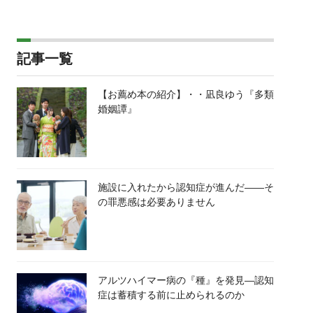
記事一覧
【お薦め本の紹介】・・凪良ゆう『多類
婚姻譚』
施設に入れたから認知症が進んだ――そ
の罪悪感は必要ありません
アルツハイマー病の『種』を発見―認知
症は蓄積する前に止められるのか