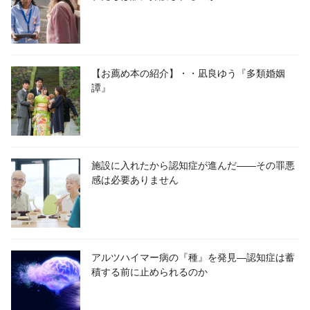
【お薦め本の紹介】・・凪良ゆう『多類婚姻
譚』
施設に入れたから認知症が進んだ――その罪悪
感は必要ありません
アルツハイマー病の『種』を発見―認知症は蓄
積する前に止められるのか