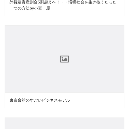
外貨建資産割合5割越えへ！・・増税社会を生き抜くたった
一つの方法by小宮一慶
東京會舘のすごいビジネスモデル