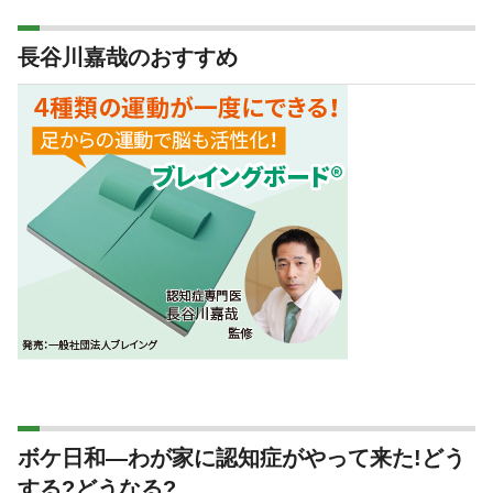
長谷川嘉哉のおすすめ
ボケ日和―わが家に認知症がやって来た!どう
する?どうなる?