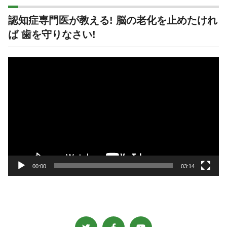
認知症専門医が教える! 脳の老化を止めたけれ
ば 歯を守りなさい!
動
画
プ
レ
ー
ヤ
ー
00:00
03:14