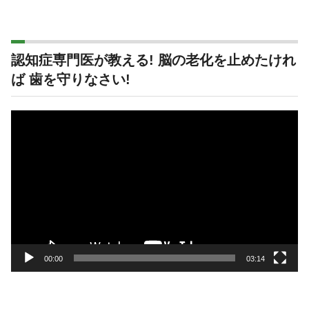
認知症専門医が教える! 脳の老化を止めたけれ
ば 歯を守りなさい!
動
画
プ
レ
ー
ヤ
ー
00:00
03:14