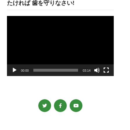
たければ 歯を守りなさい!
動
画
プ
レ
ー
ヤ
ー
00:00
03:14