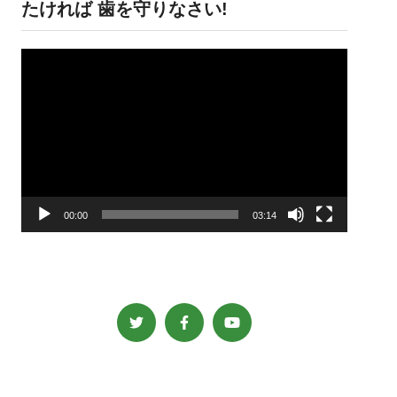
たければ 歯を守りなさい!
動
画
プ
レ
ー
ヤ
ー
00:00
03:14