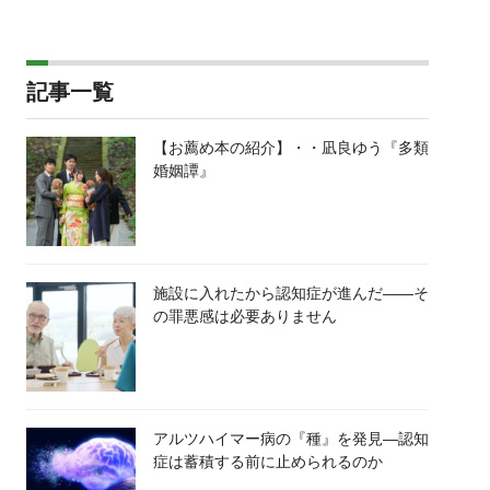
記事一覧
【お薦め本の紹介】・・凪良ゆう『多類
婚姻譚』
施設に入れたから認知症が進んだ――そ
の罪悪感は必要ありません
アルツハイマー病の『種』を発見―認知
症は蓄積する前に止められるのか