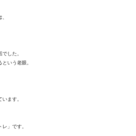
は、
話でした。
るという老眼。
。
ています。
トレ」です。