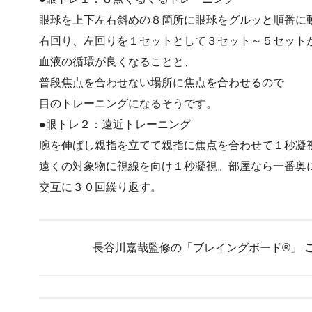
眼球を上下左右斜めの８箇所に眼球をグルッと順番に
右回り、左回りを１セットとして３セット～５セット
血液の循環が良くなることと、
普段焦点を合わせない場所に焦点を合わせるので
目のトレーニングになるそうです。
●眼トレ２：遠近トレーニング
腕を伸ばし親指を立てて親指に焦点を合わせて１秒凝
遠くの対象物に視線を向け１秒凝視。部屋なら一番奥
交互に３０回繰り返す。
長谷川嘉哉監修の「ブレイングボード®︎」