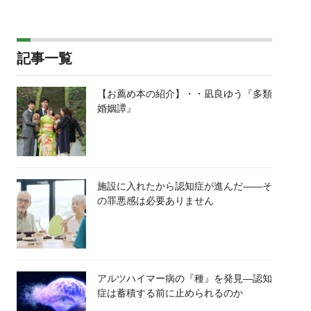
記事一覧
【お薦め本の紹介】・・凪良ゆう『多類
婚姻譚』
施設に入れたから認知症が進んだ――そ
の罪悪感は必要ありません
アルツハイマー病の『種』を発見―認知
症は蓄積する前に止められるのか