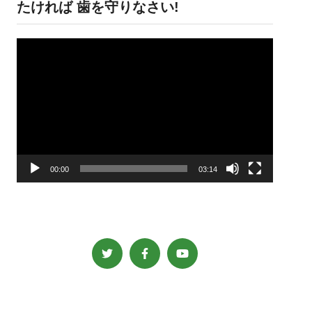
たければ 歯を守りなさい!
動
画
プ
レ
ー
ヤ
ー
00:00
03:14