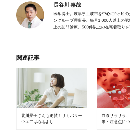
長谷川 嘉哉
医学博士。岐阜県土岐市を中心に9ヶ所の
ングループ理事長。毎月1,000人以上の
上の訪問診療、500件以上の在宅看取り
関連記事
北川景子さんも絶賛！リカバリー
血液サラサラ
ウエアは心地よし
果・注意点に