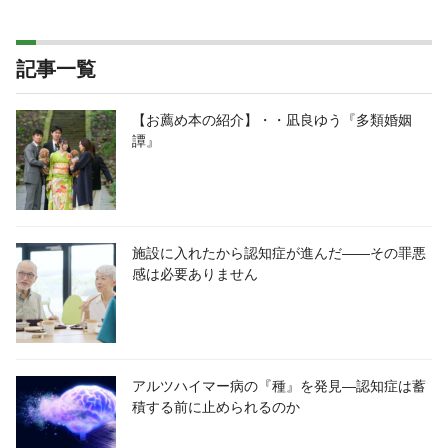
記事一覧
【お薦め本の紹介】・・凪良ゆう『多類婚姻
譚』
施設に入れたから認知症が進んだ――その罪悪
感は必要ありません
アルツハイマー病の『種』を発見―認知症は蓄
積する前に止められるのか