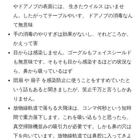
やドアノブの表面には、 生きたウイルス はいませ
ん。したがってテーブルやいす、 ドアノブの消毒なん
て無意味
手の消毒のやりすぎは効果がないし、それどころか、
かえって害
目からは感染しません。ゴーグルもフェイスシールド
も無意味です。そもそも目から感染するほどの状況な
ら、鼻から吸っているはず
団扇 や 扇子 を感染防止に使うことをすすめていたと
いう話もあると聞きましたが、笑止千万と言うしかあ
りません。
放物線軌道で落ちる大飛沫は、コンマ何秒という短時
間で重力落下します。これを吸い込もうと思ったら、
真空掃除機並みの吸引力が必要です。しかも鼻の穴は
下を向いています。放物線軌道では鼻腔に入ってきよ