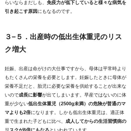
らいならまだしも、
免疫力が低下していると様々な病気を
引き起こす原因
にもなるのです。
３−５．出産時の低出生体重児のリス
ク増大
妊娠、出産は命がけの大仕事ですから、母体は平常時より
もたくさんの栄養を必要とします。妊娠したときに母体が
栄養不足だと、胎児に必要な栄養を供給することが出来な
いので
成長に影響
が出てしまいます。早産ではないのに体
重が少ない
低出生体重児（
2500g
未満）の危険が普通のマ
マよりも
2
倍
になります。しかも低出生体重児は、適正体
重で生まれた子どもに比べ、
成人してからの生活習慣病の
リスクが
6
倍にもなる
といわれています。