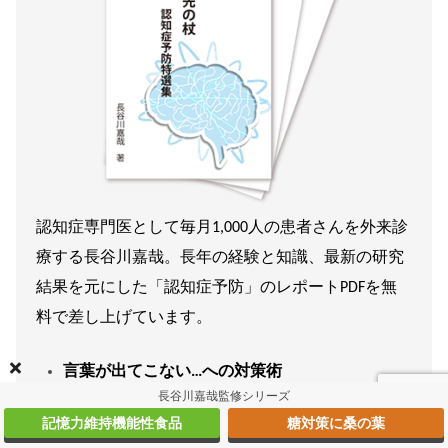
認知症専門医として毎月1,000人の患者さんを外来診
療する長谷川嘉哉。長年の経験と知識、最新の研究
結果を元にした「認知症予防」のレポートPDFを無
料で差し上げています。
言葉が出てこない…への対策術
長谷川嘉哉監修シリーズ
ワーキングメモリ改善で仕事の能率アップがは
記憶力維持機能性食品
糖対策に桑の葉
かられる方法