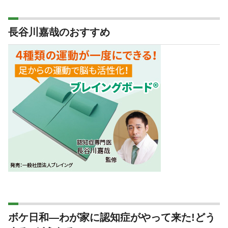
長谷川嘉哉のおすすめ
ボケ日和―わが家に認知症がやって来た!どう