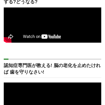
する?どうなる?
認知症専門医が教える! 脳の老化を止めたけれ
ば 歯を守りなさい!
動
画
プ
レ