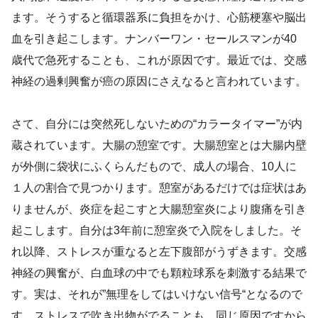
ます。そうすると循環器系に負担をかけ、心筋梗塞や脳出
血を引き起こします。ナンバーワン・セールスマンが40
歳代で急死することも、これが原因です。最近では、交感
神経の過剰興奮が癌の原因にさえなると言われています。
さて、自分には突然死しないための“カラータイマー”が内
蔵されています。大腸の憩室です。大腸憩室とは大腸内壁
が外側に袋状にふくらんだもので、成人の場合、10人に
１人の割合で見つかります。憩室があるだけでは症状はあ
りませんが、炎症を起こすと大腸憩室炎により腹痛を引き
起こします。自分は3年前に憩室炎で入院をしました。そ
れ以降、ストレスが重なると左下腹部がうずきます。交感
神経の興奮が、白血球の中でも顆粒球系を刺激する結果で
す。実は、それが”無理をしてはいけない信号“となるので
す。ストレスで吹き出物がでることも、同じ原因ですから