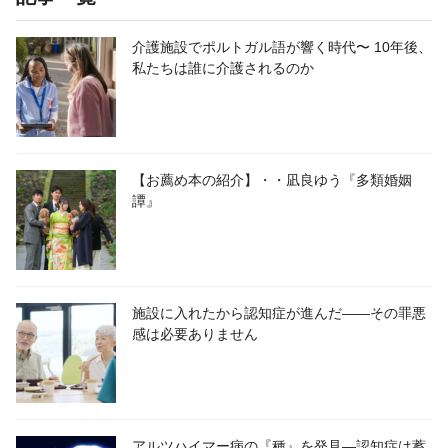
介護施設でポルトガル語が響く時代〜 10年後、
私たちは誰に介護されるのか
【お薦め本の紹介】・・凪良ゆう『多類婚姻
譚』
施設に入れたから認知症が進んだ――その罪悪
感は必要ありません
アルツハイマー病の『種』を発見―認知症は蓄