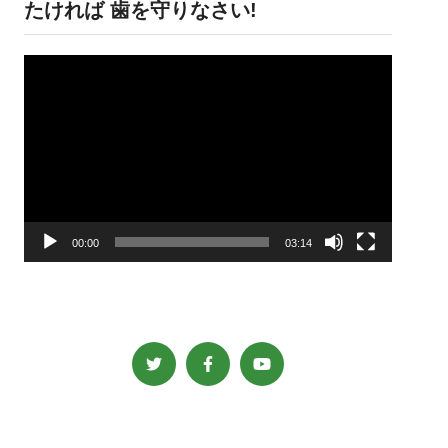
たければ 歯を守りなさい!
動
画
プ
レ
ー
ヤ
ー
00:00
03:14