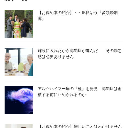
【お薦め本の紹介】・・凪良ゆう『多類婚姻
譚』
施設に入れたから認知症が進んだ――その罪悪
感は必要ありません
アルツハイマー病の『種』を発見―認知症は蓄
積する前に止められるのか
【お薦め本の紹介】難しいことはわかりません